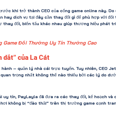
trước khi trở thành CEO của cổng game online này. Do 
n hay dịch vụ tại đây cần thay đổi gì để phù hợp với đối
ự thay đổi, biến tấu khác nhau giúp thương hiệu phát tr
ng Game Đổi Thưởng Uy Tín Thưởng Cao
 dắt” của La Cát
u hành – quản lý nhà cái trực tuyến. Tuy nhiên,
CEO Jet
quan trọng nhất không thể nào thiếu bởi các lý do dướ
i uy tín, PayLayla đã đưa ra các thay đổi, kế hoạch và 
chơi không bị “đào thải” trên thị trường game cạnh tra