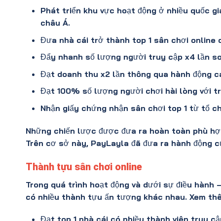
Phát triển khu vực hoạt động ở nhiều quốc gi
châu Á.
Đưa nhà cái trở thành top 1 sân chơi online 
Đẩy nhanh số lượng người truy cập x4 lần so v
Đạt doanh thu x2 lần thông qua hành động cá
Đạt 100% số lượng người chơi hài lòng với tr
Nhận giấy chứng nhận sân chơi top 1 từ tổ ch
Những chiến lược được đưa ra hoàn toàn phù hợp 
Trên cơ sở này, PayLayla đã đưa ra hành động cụ
Thành tựu sân chơi online
Trong quá trình hoạt động và dưới sự điều hành 
có nhiều thành tựu ấn tượng khác nhau. Xem th
Đạt top 1 nhà cái có nhiều thành viên truy c