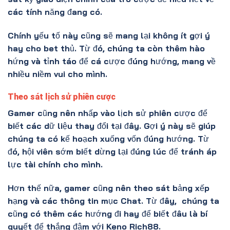
các tính năng đang có.
Chính yếu tố này cũng sẽ mang lại không ít gợi ý
hay cho bet thủ. Từ đó, chúng ta còn thêm hào
hứng và tỉnh táo để cá cược đúng hướng, mang về
nhiều niềm vui cho mình.
Theo sát lịch sử phiên cược
Gamer cũng nên nhấp vào lịch sử phiên cược để
biết các dữ liệu thay đổi tại đây. Gợi ý này sẽ giúp
chúng ta có kế hoạch xuống vốn đúng hướng. Từ
đó, hội viên sớm biết dừng lại đúng lúc để tránh áp
lực tài chính cho mình.
Hơn thế nữa, gamer cũng nên theo sát bảng xếp
hạng và các thông tin mục Chat. Từ đây, chúng ta
cũng có thêm các hướng đi hay để biết đâu là bí
quyết để thắng đậm với
Keno Rich88
.