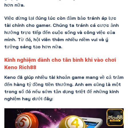
hơn nữa.
Việc dừng lại đúng lúc còn đảm bảo tránh áp lực
tài chính cho gamer. Chúng ta tránh cá cược ảnh
hưởng trực tiếp đến cuộc sống và công việc của
mình. Từ đó, hội viên thêm nhiều niềm vui và ý
tưởng sáng tạo hơn nữa.
Kinh nghiệm dành cho tân binh khi vào chơi
Keno Rich88
Keno
đã giúp nhiều tài khoản game mang về cả trăm
đến hàng tỷ đồng tiền thưởng. Anh em cũng là một
trong số đó nếu sớm tận dụng triệt để những kinh
nghiệm hay dưới đây: