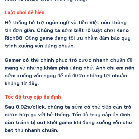
Luật chơi dễ hiểu
Hệ thống hỗ trợ ngôn ngữ và tiền Việt nên thông
tin đơn giản. Chúng ta sớm biết rõ luật chơi
Keno
Rich88
. Cổng game đang tối ưu nhằm đảm bảo quy
trình xuống vốn đúng chuẩn.
Gamer có thể chinh phục trò cược nhanh chuẩn để
mang về những khám phá đáng nhớ. Anh chị em nên
sớm xuống vốn ngay để có được những lợi nhuận
khủng từ đây.
Tốc độ truy cập ổn định
Sau 0.02s/click, chúng ta sớm có thẻ tiếp cận trò
cược hợp gu với hệ thống. Tốc độ truy cập ổn định
còn tránh bị out khỏi game khi đang xuống vốn cho
bet thủ nhanh chuẩn.