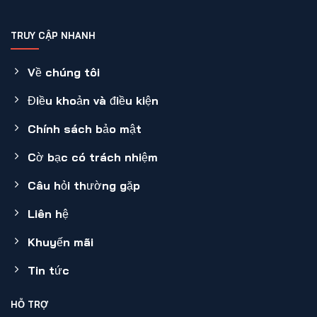
TRUY CẬP NHANH
Về chúng tôi
Điều khoản và điều kiện
Chính sách bảo mật
Cờ bạc có trách nhiệm
Câu hỏi thường gặp
Liên hệ
Khuyến mãi
Tin tức
HỖ TRỢ