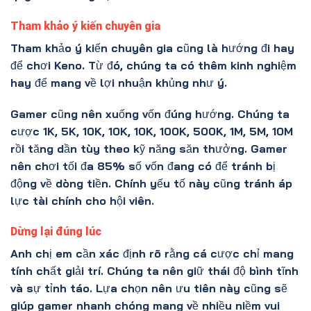
Tham khảo ý kiến chuyên gia
Tham khảo ý kiến chuyên gia cũng là hướng đi hay
để chơi Keno. Từ đó, chúng ta có thêm kinh nghiệm
hay để mang về lợi nhuận khủng như ý.
Gamer cũng nên xuống vốn đúng hướng. Chúng ta
cược 1K, 5K, 10K, 10K, 10K, 100K, 500K, 1M, 5M, 10M
rồi tăng dần tùy theo kỹ năng săn thưởng. Gamer
nên chơi tối đa 85% số vốn đang có để tránh bị
động về dòng tiền. Chính yếu tố này cũng tránh áp
lực tài chính cho hội viên.
Dừng lại đúng lúc
Anh chị em cần xác định rõ rằng cá cược chỉ mang
tính chất giải trí. Chúng ta nên giữ thái độ bình tĩnh
và sự tỉnh táo. Lựa chọn nên ưu tiên này cũng sẽ
giúp gamer nhanh chóng mang về nhiều niềm vui