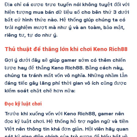
Địa chỉ cá cược trực tuyến nói không tuyệt đối với
hiện tượng mua bán dữ liệu số cho bên thứ 3 dưới
bất cứ hình thức nào. Hệ thống giúp chúng ta có
trải nghiệm mượt mà như ý và an toàm, bảo mật,
riêng tư, tự do như ý.
Thủ thuật để thắng lớn khi chơi Keno Rich88
Gợi ý dưới đây sẽ giúp gamer sớm có thêm chiến
lược hay để thắng
Keno Rich88
. Bằng cách này,
chúng ta tránh mất vốn vô nghĩa. Những nhầm lẫn
đáng tiếc gây lãng phí thời gian vô ích cũng được
kiểm soát chặt chẽ hơn nữa:
Đọc kỹ luật chơi
Trước khi xuống vốn với
Keno Rich88
, gamer nên
đọc kỹ luật chơi. Hệ thống hỗ trợ ngôn ngữ và tiền
Việt nên thông tin khá đơn giản. Hội viên hãy quan
sát kỹ giao diện chính của trò cược để hiểu hết về