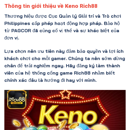
Thông tin giới thiệu về Keno Rich88
Thương hiệu được Cục Quản lý Giải trí và Trò chơi
Philippines cấp phép hoạt động hợp pháp. Bảo hộ
từ PAGCOR đã củng cố vị thế và sự khác biệt của
đơn vị.
Lựa chọn nên ưu tiên này đảm bảo quyền và lợi ích
khách chơi cho mỗi gamer. Chúng ta nên sớm dừng
chân để trải nghiệm ngay. Hãy đăng ký làm thành
viên của hệ thống cổng game Rich88 nhằm biết
chính xác đâu là hướng đi hay với mình.